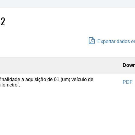
12
Exportar dados 
Down
 finalidade a aquisição de 01 (um) veículo de
PDF
ilometro’.