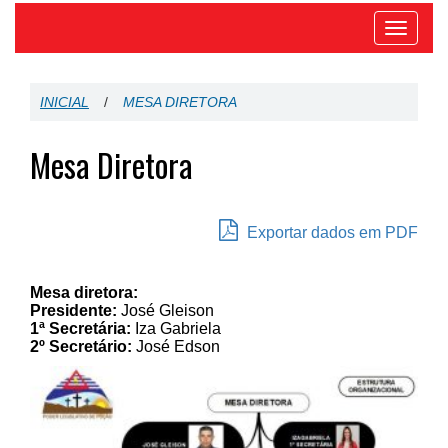
Toggle
navigat
INICIAL
/
MESA DIRETORA
Mesa Diretora
Exportar dados em PDF
Mesa diretora:
Presidente:
José Gleison
1ª Secretária:
Iza Gabriela
2º Secretário:
José Edson